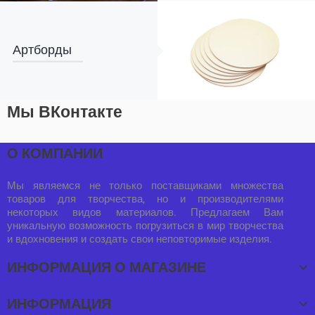
Артборды
Мы ВКонтакте
О КОМПАНИИ
Мы являемся не только поставщиками множества
товаров для творчества, но и производителями
некоторых видов материалов. Предлагаем Вам
уникальную возможность погрузиться в мир творчества
и вдохновения и создать свои неповторимые изделия.
ИНФОРМАЦИЯ О МАГАЗИНЕ
ИНФОРМАЦИЯ