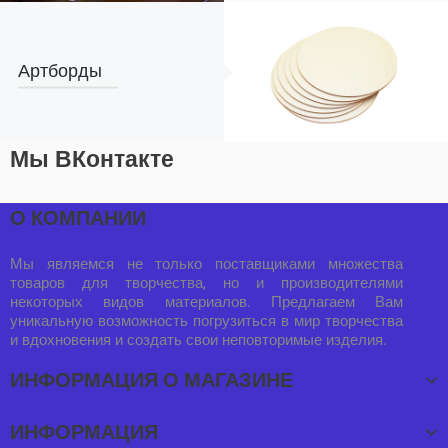
Артборды
Мы ВКонтакте
О КОМПАНИИ
Мы являемся не только поставщиками множества
товаров для творчества, но и производителями
некоторых видов материалов. Предлагаем Вам
уникальную возможность погрузиться в мир творчества
и вдохновения и создать свои неповторимые изделия.
ИНФОРМАЦИЯ О МАГАЗИНЕ
ИНФОРМАЦИЯ