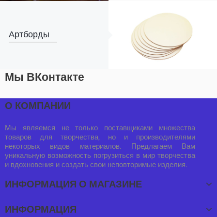
Артборды
Мы ВКонтакте
О КОМПАНИИ
Мы являемся не только поставщиками множества
товаров для творчества, но и производителями
некоторых видов материалов. Предлагаем Вам
уникальную возможность погрузиться в мир творчества
и вдохновения и создать свои неповторимые изделия.
ИНФОРМАЦИЯ О МАГАЗИНЕ
ИНФОРМАЦИЯ