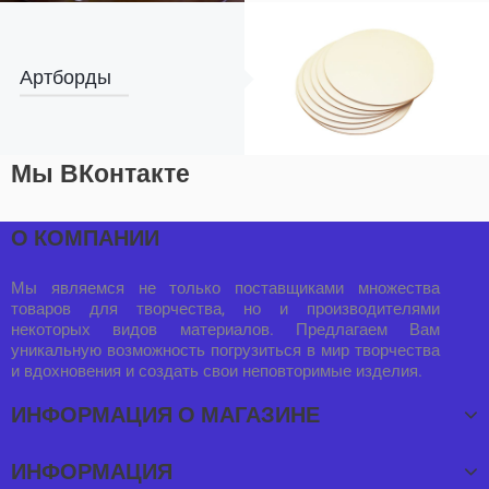
Артборды
Мы ВКонтакте
О КОМПАНИИ
Мы являемся не только поставщиками множества
товаров для творчества, но и производителями
некоторых видов материалов. Предлагаем Вам
уникальную возможность погрузиться в мир творчества
и вдохновения и создать свои неповторимые изделия.
ИНФОРМАЦИЯ О МАГАЗИНЕ
ИНФОРМАЦИЯ