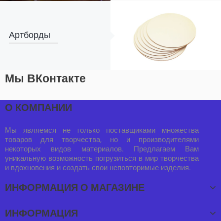
Артборды
Мы ВКонтакте
О КОМПАНИИ
Мы являемся не только поставщиками множества
товаров для творчества, но и производителями
некоторых видов материалов. Предлагаем Вам
уникальную возможность погрузиться в мир творчества
и вдохновения и создать свои неповторимые изделия.
ИНФОРМАЦИЯ О МАГАЗИНЕ
ИНФОРМАЦИЯ