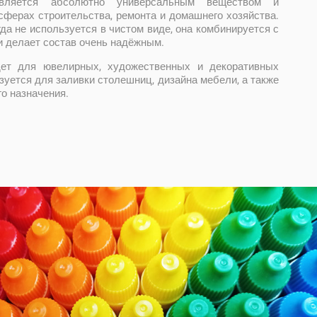
вляется абсолютно универсальным веществом и
сферах строительства, ремонта и домашнего хозяйства.
да не используется в чистом виде, она комбинируется с
и делает состав очень надёжным.
ет для ювелирных, художественных и декоративных
ьзуется для заливки столешниц, дизайна мебели, а также
го назначения.