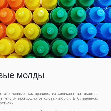
вые молды
готовленные, как правило, из силикона, называются
е «mold» произошло от слова «mould». В буквальном
оттиск».