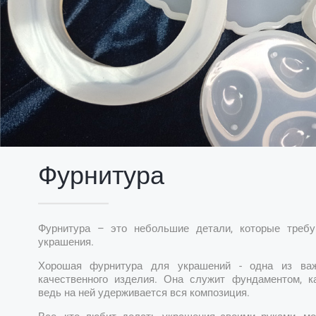
Фурнитура
Фурнитура – это небольшие детали, которые требу
украшения.
Хорошая фурнитура для украшений - одна из ва
качественного изделия. Она служит фундаментом, к
ведь на ней удерживается вся композиция.