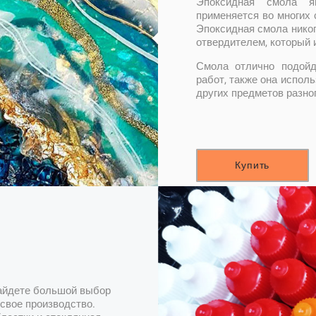
Эпоксидная смола я
применяется во многих 
Эпоксидная смола никог
отвердителем, который 
Смола отлично подойд
работ, также она испол
других предметов разно
Купить
найдете большой выбор
свое производство.