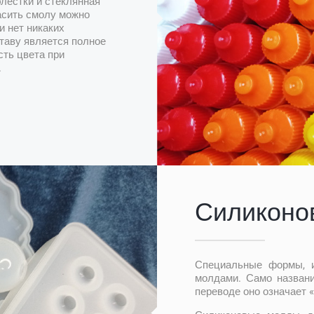
блестки и стеклянная
асить смолу можно
и нет никаких
таву является полное
сть цвета при
.
Силиконо
Специальные формы, из
молдами. Само названи
переводе оно означает «