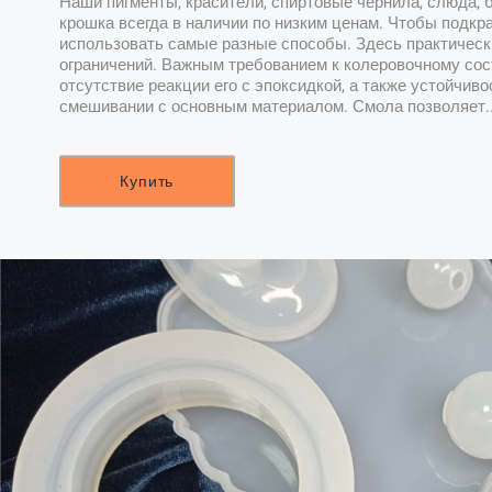
Наши пигменты, красители, спиртовые чернила, слюда, 
крошка всегда в наличии по низким ценам. Чтобы подкр
использовать самые разные способы. Здесь практическ
ограничений. Важным требованием к колеровочному сос
отсутствие реакции его с эпоксидкой, а также устойчиво
смешивании с основным материалом. Смола позволяет.
Купить