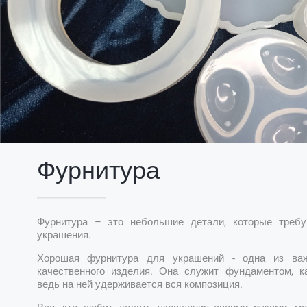
Фурнитура
Фурнитура – это небольшие детали, которые требу
украшения.
Хорошая фурнитура для украшений - одна из ва
качественного изделия. Она служит фундаментом, к
ведь на ней удерживается вся композиция.