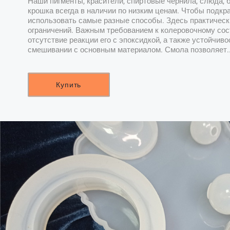
Наши пигменты, красители, спиртовые чернила, слюда, 
крошка всегда в наличии по низким ценам. Чтобы подкр
использовать самые разные способы. Здесь практическ
ограничений. Важным требованием к колеровочному сос
отсутствие реакции его с эпоксидкой, а также устойчиво
смешивании с основным материалом. Смола позволяет.
Купить