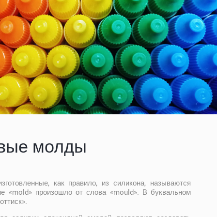
вые молды
готовленные, как правило, из силикона, называются
е «mold» произошло от слова «mould». В буквальном
оттиск».