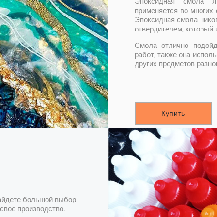
Эпоксидная смола я
применяется во многих 
Эпоксидная смола никог
отвердителем, который 
Смола отлично подойд
работ, также она испол
других предметов разно
Купить
найдете большой выбор
свое производство.