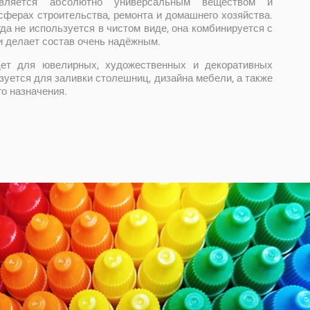
вляется абсолютно универсальным веществом и
сферах строительства, ремонта и домашнего хозяйства.
да не используется в чистом виде, она комбинируется с
и делает состав очень надёжным.
ет для ювелирных, художественных и декоративных
ьзуется для заливки столешниц, дизайна мебели, а также
го назначения.