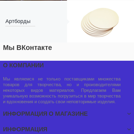
Артборды
Мы ВКонтакте
О КОМПАНИИ
Мы являемся не только поставщиками множества
товаров для творчества, но и производителями
некоторых видов материалов. Предлагаем Вам
уникальную возможность погрузиться в мир творчества
и вдохновения и создать свои неповторимые изделия.
ИНФОРМАЦИЯ О МАГАЗИНЕ
ИНФОРМАЦИЯ