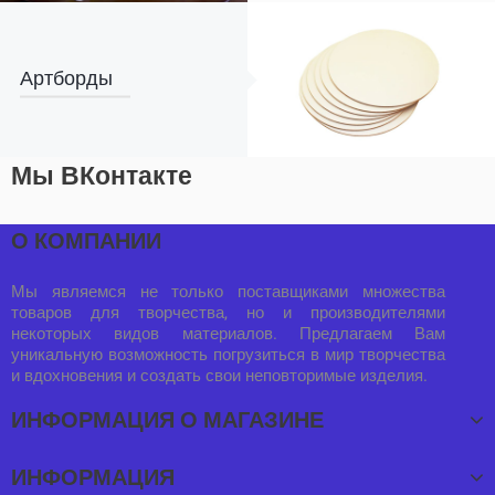
Артборды
Мы ВКонтакте
О КОМПАНИИ
Мы являемся не только поставщиками множества
товаров для творчества, но и производителями
некоторых видов материалов. Предлагаем Вам
уникальную возможность погрузиться в мир творчества
и вдохновения и создать свои неповторимые изделия.
ИНФОРМАЦИЯ О МАГАЗИНЕ
ИНФОРМАЦИЯ