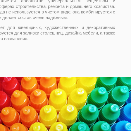
вляется абсолютно универсальным веществом и
сферах строительства, ремонта и домашнего хозяйства.
да не используется в чистом виде, она комбинируется с
и делает состав очень надёжным.
ет для ювелирных, художественных и декоративных
ьзуется для заливки столешниц, дизайна мебели, а также
го назначения.