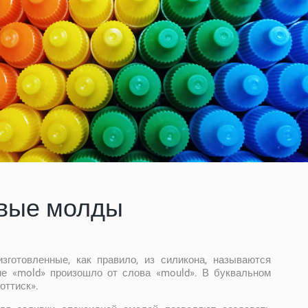
вые молды
готовленные, как правило, из силикона, называются
е «mold» произошло от слова «mould». В буквальном
оттиск».