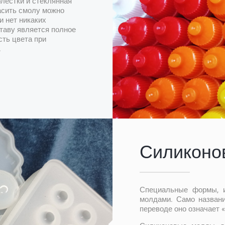
блестки и стеклянная
асить смолу можно
и нет никаких
таву является полное
сть цвета при
.
Силиконо
Специальные формы, из
молдами. Само названи
переводе оно означает «