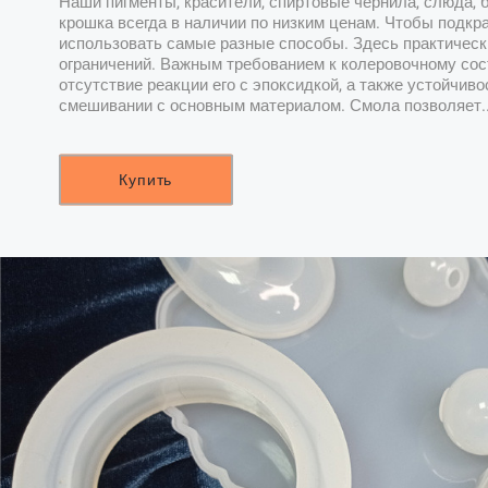
Наши пигменты, красители, спиртовые чернила, слюда, 
крошка всегда в наличии по низким ценам. Чтобы подкр
использовать самые разные способы. Здесь практическ
ограничений. Важным требованием к колеровочному сос
отсутствие реакции его с эпоксидкой, а также устойчиво
смешивании с основным материалом. Смола позволяет.
Купить