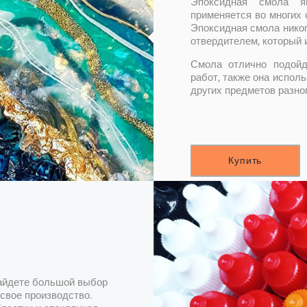
Эпоксидная смола я
применяется во многих 
Эпоксидная смола никог
отвердителем, который 
Смола отлично подойд
работ, также она испол
других предметов разно
Купить
найдете большой выбор
свое производство.