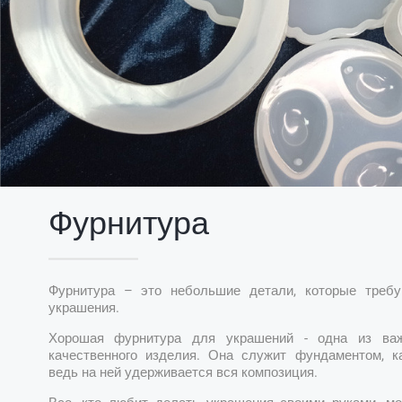
Фурнитура
Фурнитура – это небольшие детали, которые требу
украшения.
Хорошая фурнитура для украшений - одна из ва
качественного изделия. Она служит фундаментом, к
ведь на ней удерживается вся композиция.