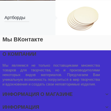
Артборды
Мы ВКонтакте
О КОМПАНИИ
Мы являемся не только поставщиками множества
товаров для творчества, но и производителями
некоторых видов материалов. Предлагаем Вам
уникальную возможность погрузиться в мир творчества
и вдохновения и создать свои неповторимые изделия.
ИНФОРМАЦИЯ О МАГАЗИНЕ
ИНФОРМАЦИЯ