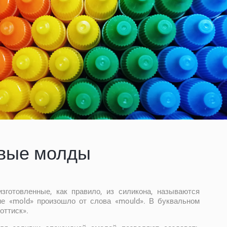
вые молды
готовленные, как правило, из силикона, называются
е «mold» произошло от слова «mould». В буквальном
оттиск».