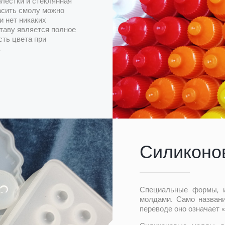
блестки и стеклянная
асить смолу можно
и нет никаких
таву является полное
сть цвета при
.
Силиконо
Специальные формы, из
молдами. Само названи
переводе оно означает «