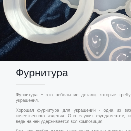
Фурнитура
Фурнитура – это небольшие детали, которые требу
украшения.
Хорошая фурнитура для украшений - одна из ва
качественного изделия. Она служит фундаментом, к
ведь на ней удерживается вся композиция.