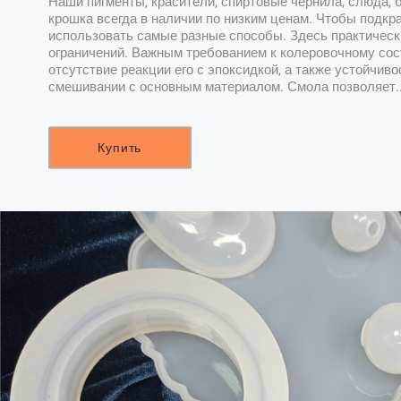
Наши пигменты, красители, спиртовые чернила, слюда, 
крошка всегда в наличии по низким ценам. Чтобы подкр
использовать самые разные способы. Здесь практическ
ограничений. Важным требованием к колеровочному сос
отсутствие реакции его с эпоксидкой, а также устойчиво
смешивании с основным материалом. Смола позволяет.
Купить