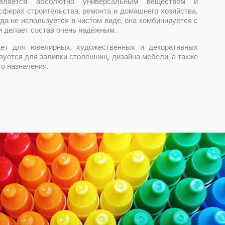
вляется абсолютно универсальным веществом и
сферах строительства, ремонта и домашнего хозяйства.
да не используется в чистом виде, она комбинируется с
и делает состав очень надёжным.
ет для ювелирных, художественных и декоративных
ьзуется для заливки столешниц, дизайна мебели, а также
го назначения.