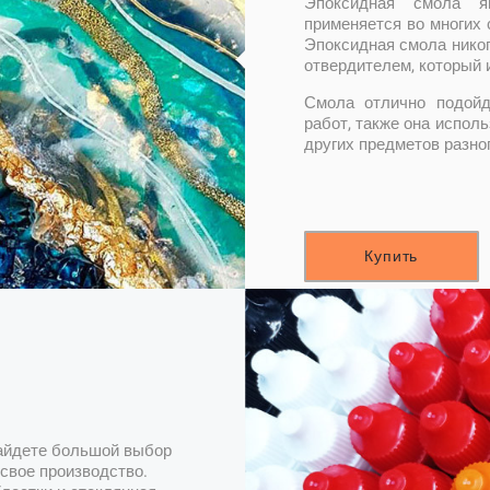
Эпоксидная смола я
применяется во многих 
Эпоксидная смола никог
отвердителем, который 
Смола отлично подойд
работ, также она испол
других предметов разно
Купить
найдете большой выбор
свое производство.