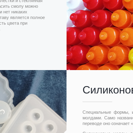
блестки и стеклянная
асить смолу можно
и нет никаких
таву является полное
сть цвета при
.
Силиконо
Специальные формы, из
молдами. Само названи
переводе оно означает «