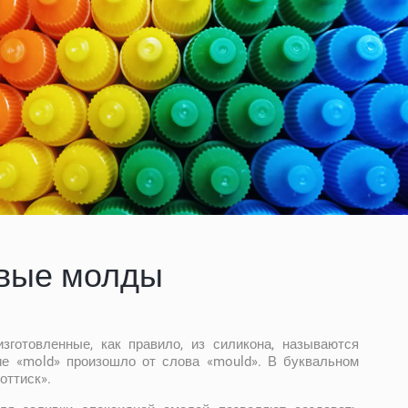
вые молды
готовленные, как правило, из силикона, называются
е «mold» произошло от слова «mould». В буквальном
оттиск».