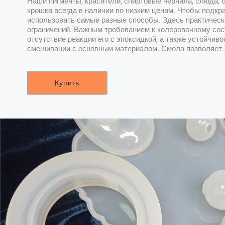
Наши пигменты, красители, спиртовые чернила, слюда, 
крошка всегда в наличии по низким ценам. Чтобы подкр
использовать самые разные способы. Здесь практическ
ограничений. Важным требованием к колеровочному сос
отсутствие реакции его с эпоксидкой, а также устойчиво
смешивании с основным материалом. Смола позволяет.
Купить