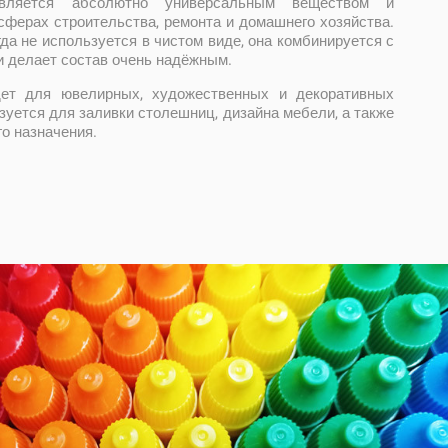
вляется абсолютно универсальным веществом и
сферах строительства, ремонта и домашнего хозяйства.
да не используется в чистом виде, она комбинируется с
и делает состав очень надёжным.
ет для ювелирных, художественных и декоративных
ьзуется для заливки столешниц, дизайна мебели, а также
го назначения.