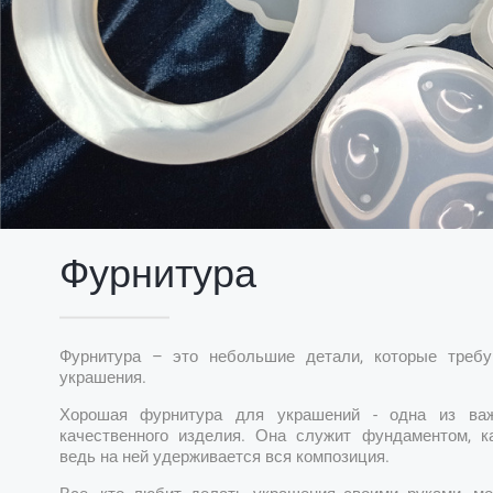
Фурнитура
Фурнитура – это небольшие детали, которые требу
украшения.
Хорошая фурнитура для украшений - одна из ва
качественного изделия. Она служит фундаментом, к
ведь на ней удерживается вся композиция.