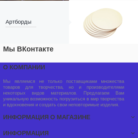
Артборды
Мы ВКонтакте
О КОМПАНИИ
Мы являемся не только поставщиками множества
товаров для творчества, но и производителями
некоторых видов материалов. Предлагаем Вам
уникальную возможность погрузиться в мир творчества
и вдохновения и создать свои неповторимые изделия.
ИНФОРМАЦИЯ О МАГАЗИНЕ
ИНФОРМАЦИЯ