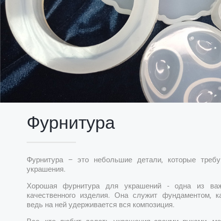
Фурнитура
Фурнитура – это небольшие детали, которые требу
украшения.
Хорошая фурнитура для украшений - одна из ва
качественного изделия. Она служит фундаментом, к
ведь на ней удерживается вся композиция.