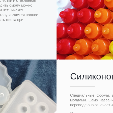
блестки и стеклянная
асить смолу можно
и нет никаких
таву является полное
сть цвета при
.
Силиконо
Специальные формы, из
молдами. Само названи
переводе оно означает «