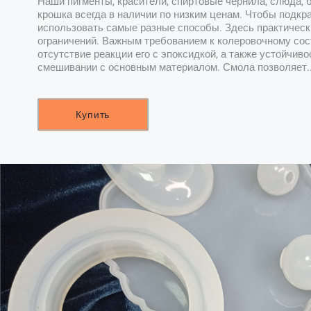
Наши пигменты, красители, спиртовые чернила, слюда, 
крошка всегда в наличии по низким ценам. Чтобы подкр
использовать самые разные способы. Здесь практическ
ограничений. Важным требованием к колеровочному сос
отсутствие реакции его с эпоксидкой, а также устойчиво
смешивании с основным материалом. Смола позволяет.
Купить