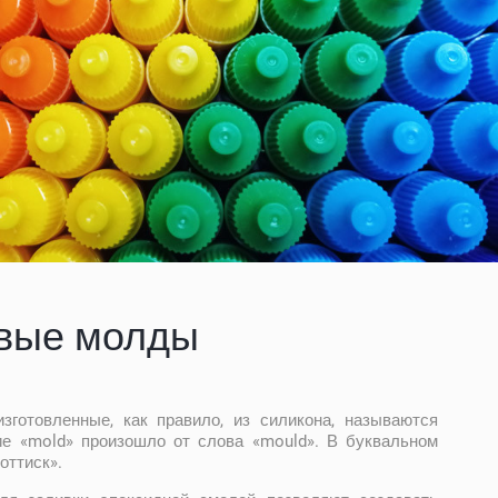
вые молды
готовленные, как правило, из силикона, называются
е «mold» произошло от слова «mould». В буквальном
оттиск».