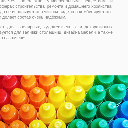
вляется абсолютно универсальным веществом и
сферах строительства, ремонта и домашнего хозяйства.
да не используется в чистом виде, она комбинируется с
и делает состав очень надёжным.
ет для ювелирных, художественных и декоративных
ьзуется для заливки столешниц, дизайна мебели, а также
го назначения.