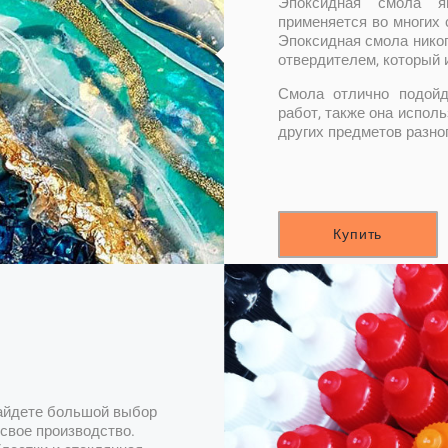
Эпоксидная смола я
применяется во многих 
Эпоксидная смола никог
отвердителем, который 
Смола отлично подойд
работ, также она испол
других предметов разно
Купить
найдете большой выбор
свое производство.