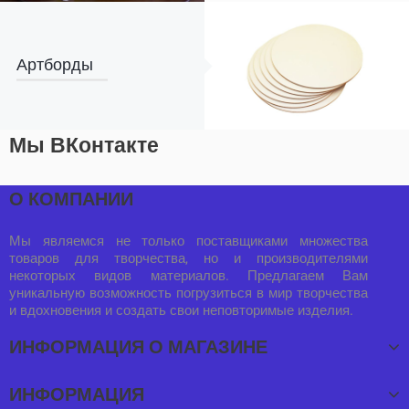
Артборды
Мы ВКонтакте
О КОМПАНИИ
Мы являемся не только поставщиками множества
товаров для творчества, но и производителями
некоторых видов материалов. Предлагаем Вам
уникальную возможность погрузиться в мир творчества
и вдохновения и создать свои неповторимые изделия.
ИНФОРМАЦИЯ О МАГАЗИНЕ
ИНФОРМАЦИЯ