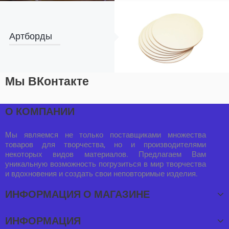
Артборды
Мы ВКонтакте
О КОМПАНИИ
Мы являемся не только поставщиками множества
товаров для творчества, но и производителями
некоторых видов материалов. Предлагаем Вам
уникальную возможность погрузиться в мир творчества
и вдохновения и создать свои неповторимые изделия.
ИНФОРМАЦИЯ О МАГАЗИНЕ
ИНФОРМАЦИЯ