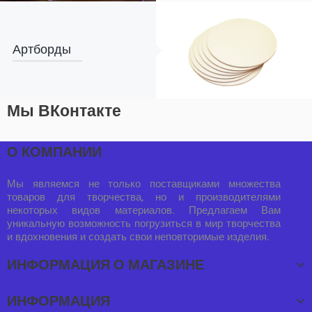
Артборды
Мы ВКонтакте
О КОМПАНИИ
Мы являемся не только поставщиками множества
товаров для творчества, но и производителями
некоторых видов материалов. Предлагаем Вам
уникальную возможность погрузиться в мир творчества
и вдохновения и создать свои неповторимые изделия.
ИНФОРМАЦИЯ О МАГАЗИНЕ
ИНФОРМАЦИЯ