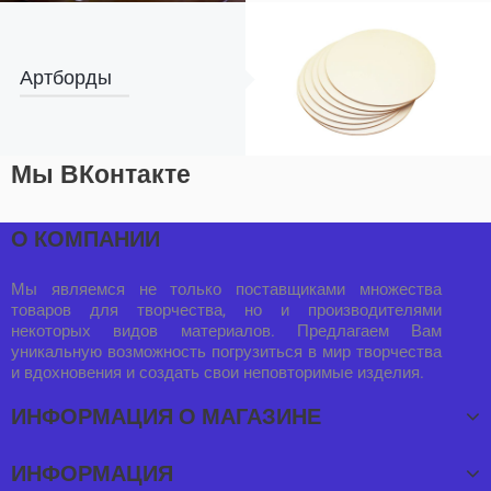
Артборды
Мы ВКонтакте
О КОМПАНИИ
Мы являемся не только поставщиками множества
товаров для творчества, но и производителями
некоторых видов материалов. Предлагаем Вам
уникальную возможность погрузиться в мир творчества
и вдохновения и создать свои неповторимые изделия.
ИНФОРМАЦИЯ О МАГАЗИНЕ
ИНФОРМАЦИЯ