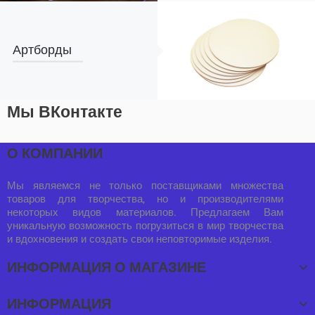
Артборды
Мы ВКонтакте
О КОМПАНИИ
Мы являемся не только поставщиками множества
товаров для творчества, но и производителями
некоторых видов материалов. Предлагаем Вам
уникальную возможность погрузиться в мир творчества
и вдохновения и создать свои неповторимые изделия.
ИНФОРМАЦИЯ О МАГАЗИНЕ
ИНФОРМАЦИЯ