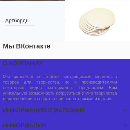
Артборды
Мы ВКонтакте
О КОМПАНИИ
Мы являемся не только поставщиками множества
товаров для творчества, но и производителями
некоторых видов материалов. Предлагаем Вам
уникальную возможность погрузиться в мир творчества
и вдохновения и создать свои неповторимые изделия.
ИНФОРМАЦИЯ О МАГАЗИНЕ
ИНФОРМАЦИЯ